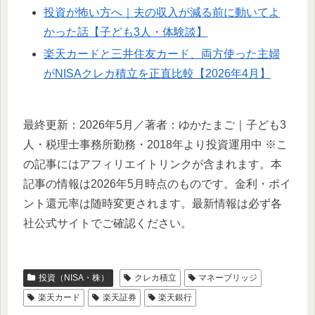
投資が怖い方へ｜夫の収入が減る前に動いてよ
かった話【子ども3人・体験談】
楽天カードと三井住友カード、両方使った主婦
がNISAクレカ積立を正直比較【2026年4月】
最終更新：2026年5月／著者：ゆかたまご｜子ども3
人・税理士事務所勤務・2018年より投資運用中 ※こ
の記事にはアフィリエイトリンクが含まれます。本
記事の情報は2026年5月時点のものです。金利・ポイ
ント還元率は随時変更されます。最新情報は必ず各
社公式サイトでご確認ください。
投資（NISA・株）
クレカ積立
マネーブリッジ
楽天カード
楽天証券
楽天銀行