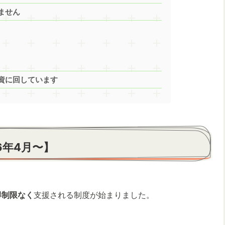
ません
資に回しています
6年4月〜】
得制限なく
支援される制度が始まりました。