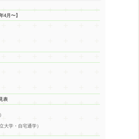
年4月〜】
見表
）
私立大学・自宅通学）