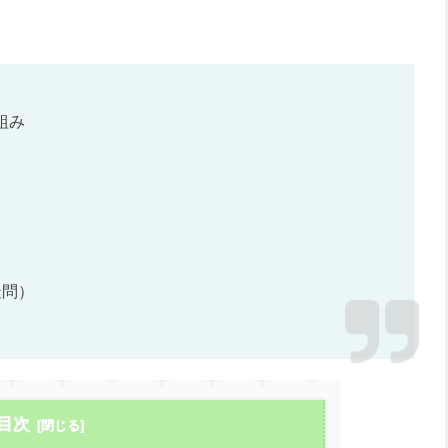
組み
）
疑問）
目次