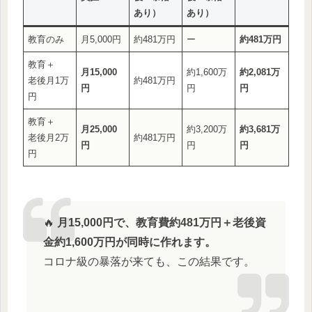
あり）
あり）
教育のみ
月5,000円
約481万円
ー
約481万円
教育＋
月15,000
約1,600万
約2,081万
老後月1万
約481万円
円
円
円
円
教育＋
月25,000
約3,200万
約3,681万
老後月2万
約481万円
円
円
円
円
🔥
月15,000円で、教育費約481万円＋老後資
金約1,600万円が同時に作れます。
コロナ級の暴落が来ても、この結果です。