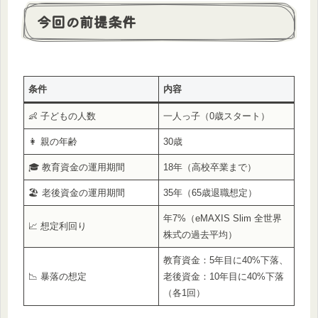
今回の前提条件
条件
内容
👶 子どもの人数
一人っ子（0歳スタート）
👩 親の年齢
30歳
🎓 教育資金の運用期間
18年（高校卒業まで）
🏖️ 老後資金の運用期間
35年（65歳退職想定）
年7%（eMAXIS Slim 全世界
📈 想定利回り
株式の過去平均）
教育資金：5年目に40%下落、
📉 暴落の想定
老後資金：10年目に40%下落
（各1回）