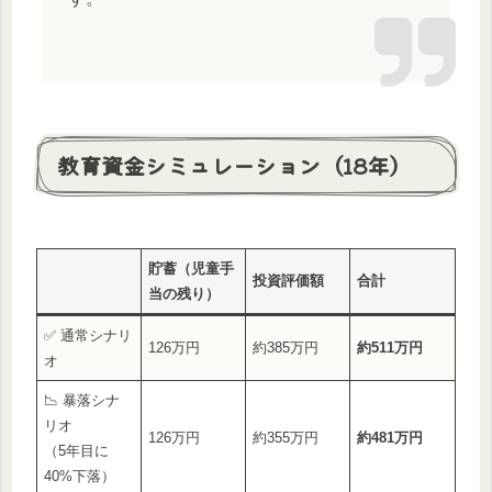
教育資金シミュレーション（18年）
貯蓄（児童手
投資評価額
合計
当の残り）
✅ 通常シナリ
126万円
約385万円
約511万円
オ
📉 暴落シナ
リオ
126万円
約355万円
約481万円
（5年目に
40%下落）