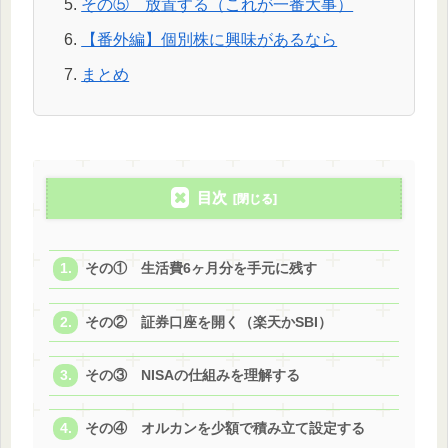
その⑤ 放置する（これが一番大事）
【番外編】個別株に興味があるなら
まとめ
目次
その① 生活費6ヶ月分を手元に残す
その② 証券口座を開く（楽天かSBI）
その③ NISAの仕組みを理解する
その④ オルカンを少額で積み立て設定する