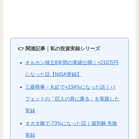
👉 関連記事｜私の投資実録シリーズ
オルカン積立6年間の実績公開｜+210万円
になった話【NISA実録】
三菱商事・丸紅で+234%になった話｜バ
フェットの「巨人の肩に乗る」を実践した
実録
タカタ株で-73%になった話｜個別株 失敗
実録