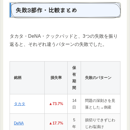
失敗3部作・比較まとめ
タカタ・DeNA・クックパッドと、3つの失敗を振り
返ると、それぞれ違うパターンの失敗でした。
保
有
銘柄
損失率
失敗のパターン
期
間
14
問題の深刻さを見
タカタ
▲73.7%
日
落とした→倒産
5
損切りできずじわ
DeNA
▲17.7%
年
じわ塩漬け