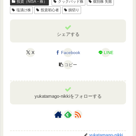
投資（NISA・株）
クックパッド株
個別株 失敗
塩漬け株
投資初心者
損切り
シェアする
X
Facebook
LINE
コピー
yukatamago-nikkiをフォローする
yukatamago-nikki