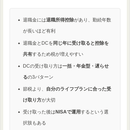
退職金には
退職所得控除
があり、勤続年数
が長いほど有利
退職金とDCを
同じ年に受け取ると控除を
共有
するため税が増えやすい
DCの受け取り方は
一括・年金型・遅らせ
る
の3パターン
節税より、
自分のライフプランに合った受
け取り方
が大切
受け取った後は
NISAで運用
するという選
択肢もある