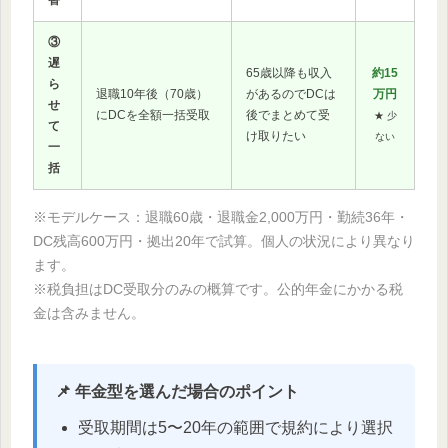
替
③
遅
65歳以降も収入
約15
ら
退職10年後（70歳）
があるのでDCは
万円
せ
にDCを全額一括受取
後でまとめて受
★ 少
て
け取りたい
ない
一
括
※モデルケース：退職60歳・退職金2,000万円・勤続36年・
DC残高600万円・拠出20年で試算。個人の状況により異なり
ます。
※税負担はDC受取分のみの概算です。公的年金にかかる税
金は含みません。
📌 年金型を選んだ場合のポイント
受取期間は5〜20年の範囲で規約により選択