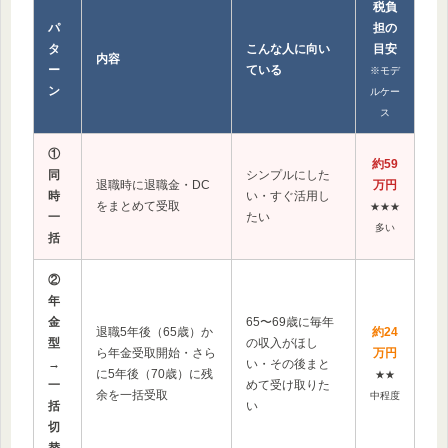
税負
パ
担の
タ
こんな人に向い
目安
内容
ー
ている
※モデ
ン
ルケー
ス
①
約59
同
シンプルにした
退職時に退職金・DC
万円
時
い・すぐ活用し
をまとめて受取
★★★
一
たい
多い
括
②
年
金
65〜69歳に毎年
退職5年後（65歳）か
約24
型
の収入がほし
ら年金受取開始・さら
万円
→
い・その後まと
に5年後（70歳）に残
★★
一
めて受け取りた
余を一括受取
中程度
括
い
切