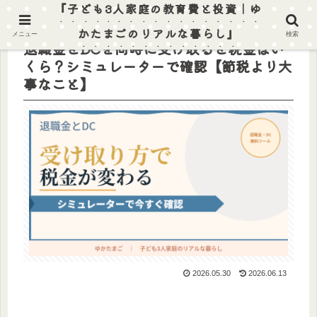
『子ども3人家庭の教育費と投資｜ゆ
かたまごのリアルな暮らし』
メニュー
検索
退職金とDCを同時に受け取ると税金はい
くら？シミュレーターで確認【節税より大
事なこと】
2026.05.30
2026.06.13