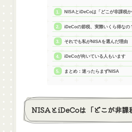
NISAとiDeCoは「どこが非課税
iDeCoの節税、実際いくら得なの
それでも私がNISAを選んだ理由
iDeCoが向いている人もいます
まとめ：迷ったらまずNISA
NISAとiDeCoは「どこが非