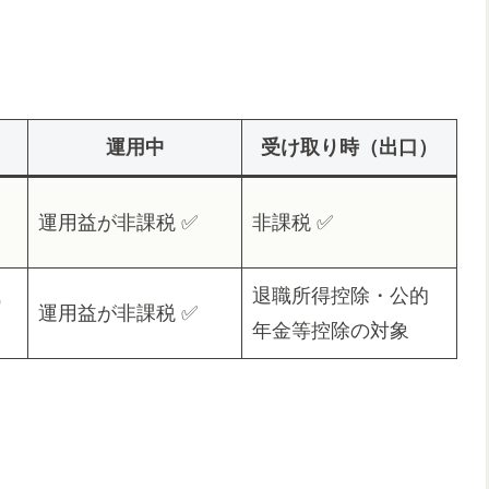
）
運用中
受け取り時（出口）
な
運用益が非課税 ✅
非課税 ✅
減
退職所得控除・公的
運用益が非課税 ✅
年金等控除の対象