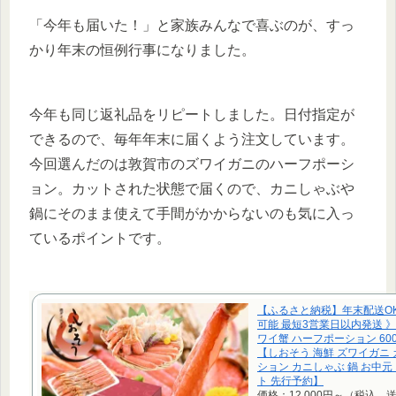
「今年も届いた！」と家族みんなで喜ぶのが、すっ
かり年末の恒例行事になりました。
今年も同じ返礼品をリピートしました。日付指定が
できるので、毎年年末に届くよう注文しています。
今回選んだのは敦賀市のズワイガニのハーフポーシ
ョン。カットされた状態で届くので、カニしゃぶや
鍋にそのまま使えて手間がかからないのも気に入っ
ているポイントです。
【ふるさと納税】年末配送OK
可能 最短3営業日以内発送 
ワイ蟹 ハーフポーション 600
【しおそう 海鮮 ズワイガニ 
ション カニしゃぶ 鍋 お中元
ト 先行予約】
価格：12,000円～（税込、