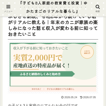
『子ども3人家庭の教育費と投資｜ゆ
かたまごのリアルな暮らし』
メニュー
検索
ふるさと納税、令和2年から続けている私
がリアルに教える｜年末のカニが家族の楽
しみになった話と収入が変わる前に知って
おきたいこと
2026.05.24
2026.07.05
※子ども3人家庭のリアルなお金の話です