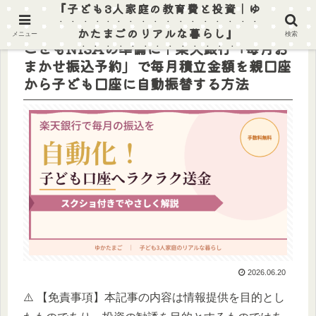
『子ども3人家庭の教育費と投資｜ゆ
かたまごのリアルな暮らし』
メニュー
検索
こどもNISAの準備に｜楽天銀行「毎月お
まかせ振込予約」で毎月積立金額を親口座
から子ども口座に自動振替する方法
2026.06.20
⚠️ 【免責事項】本記事の内容は情報提供を目的とし